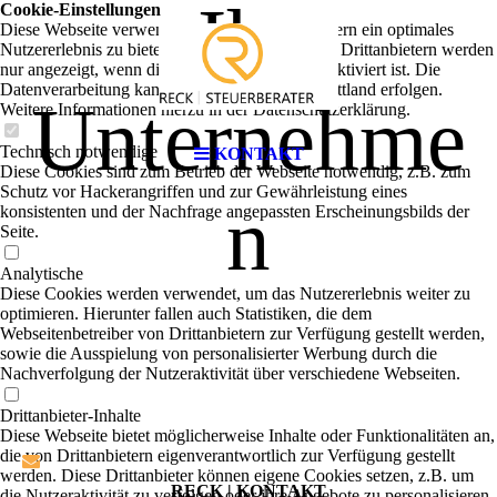
Ihr
Cookie-Einstellungen
Diese Webseite verwendet Cookies, um Besuchern ein optimales
Nutzererlebnis zu bieten. Bestimmte Inhalte von Drittanbietern werden
nur angezeigt, wenn die entsprechende Option aktiviert ist. Die
Datenverarbeitung kann dann auch in einem Drittland erfolgen.
Unternehme
Weitere Informationen hierzu in der Datenschutzerklärung.
Technisch notwendige
KONTAKT
Diese Cookies sind zum Betrieb der Webseite notwendig, z.B. zum
Schutz vor Hackerangriffen und zur Gewährleistung eines
n
konsistenten und der Nachfrage angepassten Erscheinungsbilds der
Seite.
Analytische
Diese Cookies werden verwendet, um das Nutzererlebnis weiter zu
optimieren. Hierunter fallen auch Statistiken, die dem
Webseitenbetreiber von Drittanbietern zur Verfügung gestellt werden,
sowie die Ausspielung von personalisierter Werbung durch die
Nachverfolgung der Nutzeraktivität über verschiedene Webseiten.
Drittanbieter-Inhalte
Diese Webseite bietet möglicherweise Inhalte oder Funktionalitäten an,
die von Drittanbietern eigenverantwortlich zur Verfügung gestellt
werden. Diese Drittanbieter können eigene Cookies setzen, z.B. um
RECK | KONTAKT
die Nutzeraktivität zu verfolgen oder ihre Angebote zu personalisieren