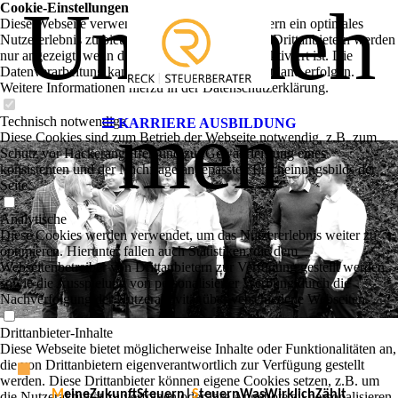
Unterneh
Cookie-Einstellungen
Diese Webseite verwendet Cookies, um Besuchern ein optimales
Nutzererlebnis zu bieten. Bestimmte Inhalte von Drittanbietern werden
nur angezeigt, wenn die entsprechende Option aktiviert ist. Die
Datenverarbeitung kann dann auch in einem Drittland erfolgen.
Weitere Informationen hierzu in der Datenschutzerklärung.
men
Technisch notwendige
KARRIERE AUSBILDUNG
Diese Cookies sind zum Betrieb der Webseite notwendig, z.B. zum
Schutz vor Hackerangriffen und zur Gewährleistung eines
konsistenten und der Nachfrage angepassten Erscheinungsbilds der
Seite.
Analytische
Diese Cookies werden verwendet, um das Nutzererlebnis weiter zu
optimieren. Hierunter fallen auch Statistiken, die dem
Webseitenbetreiber von Drittanbietern zur Verfügung gestellt werden,
sowie die Ausspielung von personalisierter Werbung durch die
Nachverfolgung der Nutzeraktivität über verschiedene Webseiten.
Drittanbieter-Inhalte
Diese Webseite bietet möglicherweise Inhalte oder Funktionalitäten an,
die von Drittanbietern eigenverantwortlich zur Verfügung gestellt
werden. Diese Drittanbieter können eigene Cookies setzen, z.B. um
M
eineZukunftSteuern|
S
teuernWasWirklichZählt
die Nutzeraktivität zu verfolgen oder ihre Angebote zu personalisieren